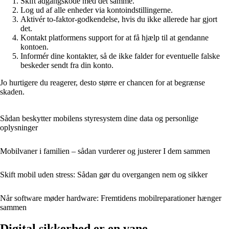
Skift adgangskode med det samme.
Log ud af alle enheder via kontoindstillingerne.
Aktivér to-faktor-godkendelse, hvis du ikke allerede har gjort
det.
Kontakt platformens support for at få hjælp til at gendanne
kontoen.
Informér dine kontakter, så de ikke falder for eventuelle falske
beskeder sendt fra din konto.
Jo hurtigere du reagerer, desto større er chancen for at begrænse
skaden.
Sådan beskytter mobilens styresystem dine data og personlige
oplysninger
Mobilvaner i familien – sådan vurderer og justerer I dem sammen
Skift mobil uden stress: Sådan gør du overgangen nem og sikker
Når software møder hardware: Fremtidens mobilreparationer hænger
sammen
Digital sikkerhed er en vane