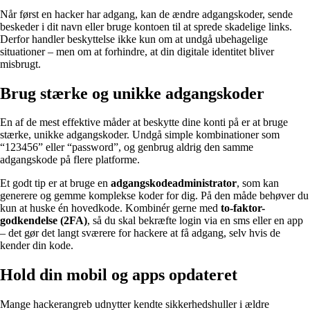
Når først en hacker har adgang, kan de ændre adgangskoder, sende
beskeder i dit navn eller bruge kontoen til at sprede skadelige links.
Derfor handler beskyttelse ikke kun om at undgå ubehagelige
situationer – men om at forhindre, at din digitale identitet bliver
misbrugt.
Brug stærke og unikke adgangskoder
En af de mest effektive måder at beskytte dine konti på er at bruge
stærke, unikke adgangskoder. Undgå simple kombinationer som
“123456” eller “password”, og genbrug aldrig den samme
adgangskode på flere platforme.
Et godt tip er at bruge en
adgangskodeadministrator
, som kan
generere og gemme komplekse koder for dig. På den måde behøver du
kun at huske én hovedkode. Kombinér gerne med
to-faktor-
godkendelse (2FA)
, så du skal bekræfte login via en sms eller en app
– det gør det langt sværere for hackere at få adgang, selv hvis de
kender din kode.
Hold din mobil og apps opdateret
Mange hackerangreb udnytter kendte sikkerhedshuller i ældre