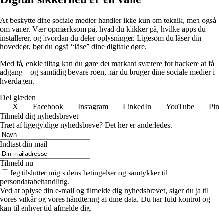
At beskytte dine sociale medier handler ikke kun om teknik, men også
om vaner. Vær opmærksom på, hvad du klikker på, hvilke apps du
installerer, og hvordan du deler oplysninger. Ligesom du låser din
hoveddør, bør du også “låse” dine digitale døre.
Med få, enkle tiltag kan du gøre det markant sværere for hackere at få
adgang – og samtidig bevare roen, når du bruger dine sociale medier i
hverdagen.
Del glæden
X
Facebook
Instagram
LinkedIn
YouTube
Pin
Tilmeld dig nyhedsbrevet
Træt af ligegyldige nyhedsbreve? Det her er anderledes.
Indtast din mail
Tilmeld nu
Jeg tilslutter mig sidens betingelser og samtykker til
persondatabehandling.
Ved at oplyse din e-mail og tilmelde dig nyhedsbrevet, siger du ja til
vores vilkår og vores håndtering af dine data. Du har fuld kontrol og
kan til enhver tid afmelde dig.