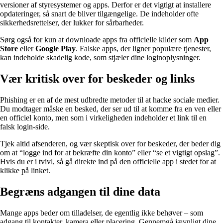
versioner af styresystemer og apps. Derfor er det vigtigt at installere
opdateringer, så snart de bliver tilgængelige. De indeholder ofte
sikkerhedsrettelser, der lukker for sårbarheder.
Sørg også for kun at downloade apps fra officielle kilder som
App
Store
eller
Google Play
. Falske apps, der ligner populære tjenester,
kan indeholde skadelig kode, som stjæler dine loginoplysninger.
Vær kritisk over for beskeder og links
Phishing er en af de mest udbredte metoder til at hacke sociale medier.
Du modtager måske en besked, der ser ud til at komme fra en ven eller
en officiel konto, men som i virkeligheden indeholder et link til en
falsk login-side.
Tjek altid afsenderen, og vær skeptisk over for beskeder, der beder dig
om at “logge ind for at bekræfte din konto” eller “se et vigtigt opslag”.
Hvis du er i tvivl, så gå direkte ind på den officielle app i stedet for at
klikke på linket.
Begræns adgangen til dine data
Mange apps beder om tilladelser, de egentlig ikke behøver – som
adgang til kontakter, kamera eller placering. Gennemgå jævnligt dine